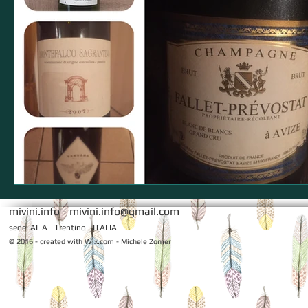
mivini.info -
mivini.info@gmail.com
sede: AL A - Trentino - ITALIA
© 2016 - created with
Wix.com - Michele Zomer