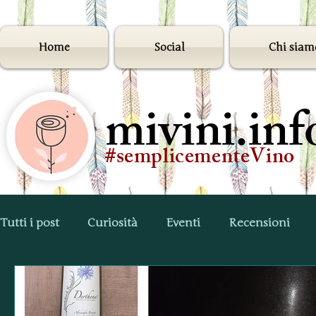
Home
Social
Chi siam
mivini.inf
#semplicementeVino
Tutti i post
Curiosità
Eventi
Recensioni