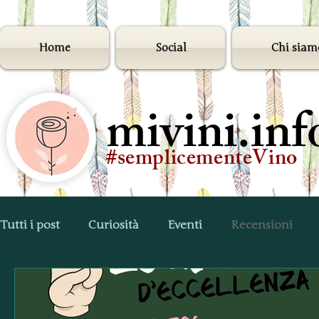
Home
Social
Chi siam
mivini.inf
#semplicementeVino
Tutti i post
Curiosità
Eventi
Recensioni