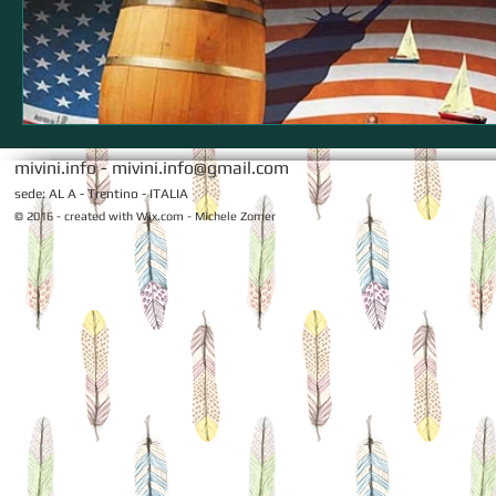
mivini.info -
mivini.info@gmail.com
sede: AL A - Trentino - ITALIA
© 2016 - created with
Wix.com - Michele Zomer