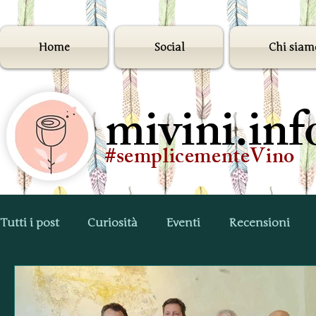
Home
Social
Chi siam
mivini.inf
#semplicementeVino
Tutti i post
Curiosità
Eventi
Recensioni