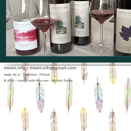
mivini.info -
mivini.info@gmail.com
sede: AL A - Trentino - ITALIA
© 2016 - created with
Wix.com - Michele Zomer