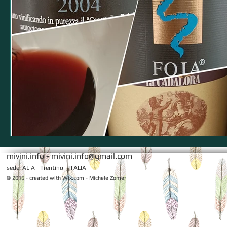
mivini.info -
mivini.info@gmail.com
sede: AL A - Trentino - ITALIA
© 2016 - created with
Wix.com - Michele Zomer