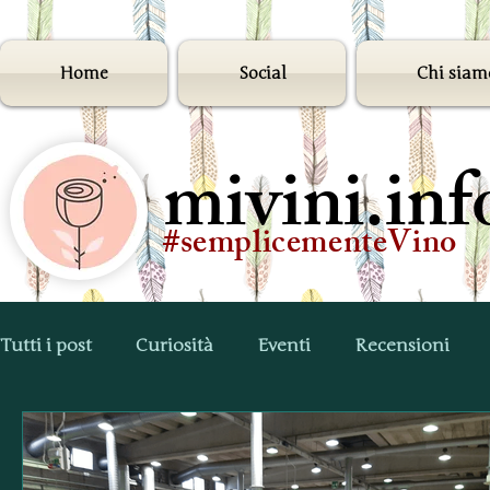
Home
Social
Chi siam
mivini.inf
#semplicementeVino
Tutti i post
Curiosità
Eventi
Recensioni