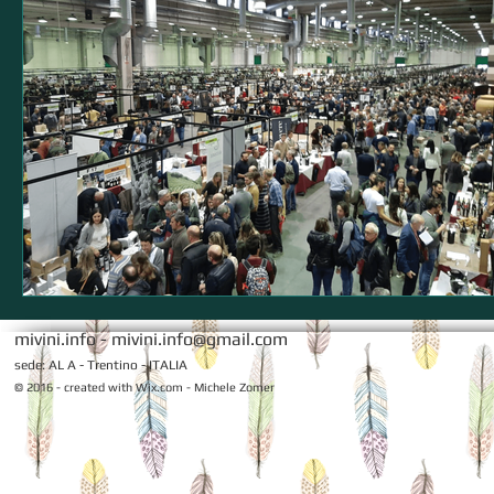
mivini.info -
mivini.info@gmail.com
sede: AL A - Trentino - ITALIA
© 2016 - created with
Wix.com - Michele Zomer