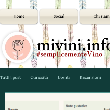
Home
Social
Chi siam
mivini.inf
#semplicementeVino
Tutti i post
Curiosità
Eventi
Recensioni