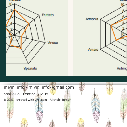
mivini.info -
mivini.info@gmail.com
sede: AL A - Trentino - ITALIA
© 2016 - created with
Wix.com - Michele Zomer