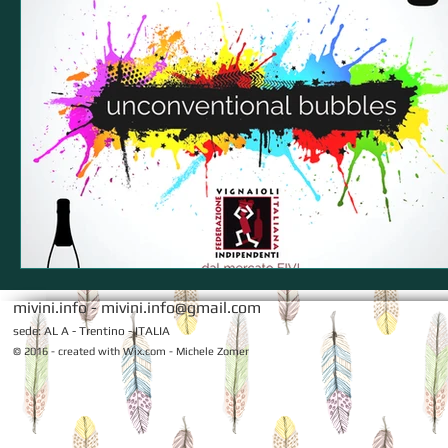
mivini.info -
mivini.info@gmail.com
sede: AL A - Trentino - ITALIA
© 2016 - created with
Wix.com - Michele Zomer