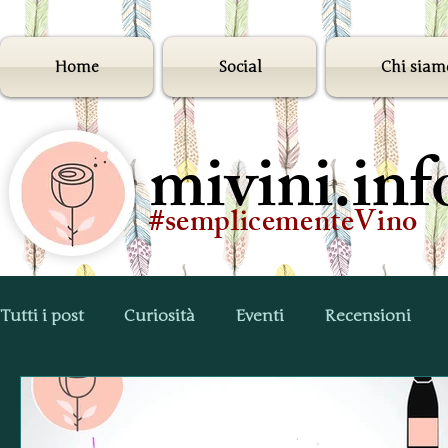
Home
Social
Chi siam
mivini.inf
#semplicementeVino
Tutti i post
Curiosità
Eventi
Recensioni