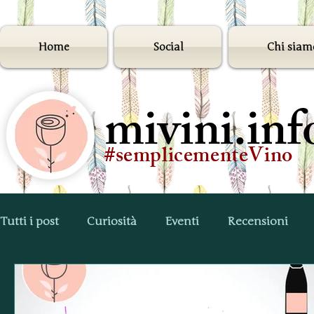
Home
Social
Chi siam
mivini.inf
#semplicementeVino
Tutti i post
Curiosità
Eventi
Recensioni