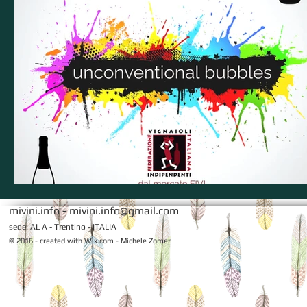
mivini.info -
mivini.info@gmail.com
sede: AL A - Trentino - ITALIA
© 2016 - created with
Wix.com - Michele Zomer