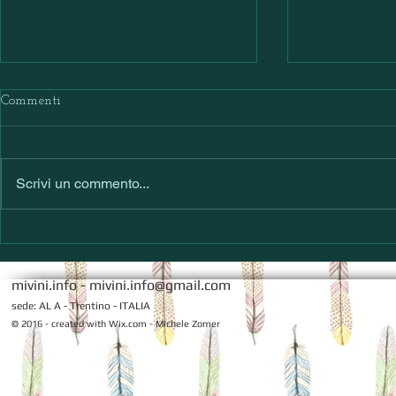
Commenti
Scrivi un commento...
Calendario EVENTI VINO
AMBROSCHE
2025
un viaggio n
mivini.info -
mivini.info@gmail.com
sede: AL A - Trentino - ITALIA
© 2016 - created with
Wix.com - Michele Zomer