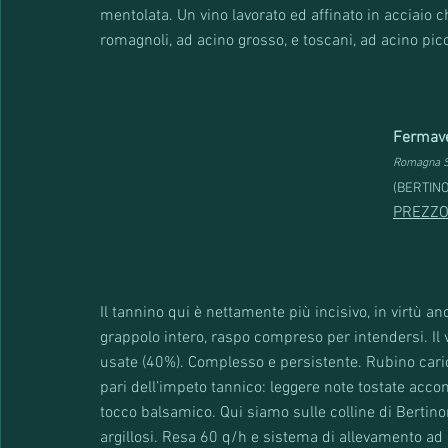
mentolata. Un vino lavorato ed affinato in acciaio ch
romagnoli, ad acino grosso, e toscani, ad acino pic
Fermave
Romagna S
(BERTINO
PREZZO
Il tannino qui è nettamente più incisivo, in virtù 
grappolo intero, raspo compreso per intendersi. Il
usate (40%). Complesso e persistente. Rubino carico
pari dell’impeto tannico: leggere note tostate accom
tocco balsamico. Qui siamo sulle colline di Bertinor
argillosi. Resa 60 q/h e sistema di allevamento ad