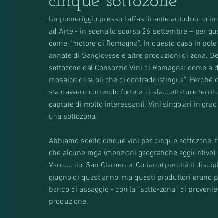
cinque sottozone
Un pomeriggio presso l'affascinante autodromo imole
ad Arte - in scena lo scorso 26 settembre – per gus
come “motore di Romagna”. In questo caso in pole 
annate di Sangiovese e altre produzioni di zona. Set
sottozone dal Consorzio Vini di Romagna: come a dir
mosaico di suoli che ci contraddistingue". Perché d
sta davvero correndo forte e di sfaccettature territo
captate di molto interessanti. Vini singolari in gr
una sottozona.
Abbiamo scelto cinque vini per cinque sottozone, fr
che alcune mga (menzioni geografiche aggiuntive) n
Verucchio, San Clemente, Coriano) perché il discipl
giugno di quest'anno, ma questi produttori erano pr
banco di assaggio - con la “sotto-zona” di provenien
produzione.