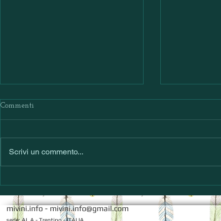
Commenti
Scrivi un commento...
Viaggio tra le eccellenze di
Puro, teso, u
Speri, Benevelli e Canalicchio
Friedmann.
di Sopra
mivini.info -
mivini.info@gmail.com
sede: AL A - Trentino - ITALIA