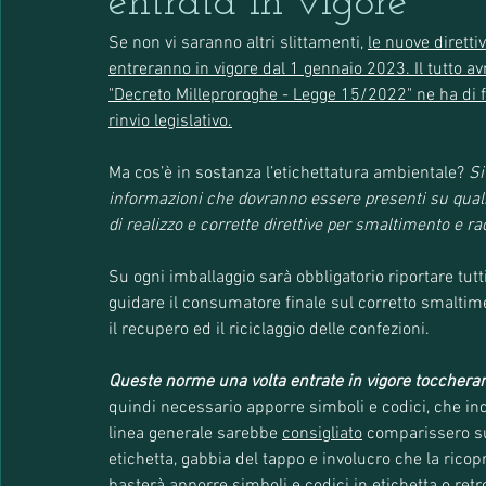
entrata in vigore
Se non vi saranno altri slittamenti, 
le nuove diretti
entreranno in vigore dal 1 gennaio 2023. Il tutto av
"Decreto Milleproroghe - Legge 15/2022" ne ha di fatt
rinvio legislativo.
Ma cos’è in sostanza l’etichettatura ambientale? 
Si
informazioni
che dovranno essere presenti su qualsi
di realizzo e corrette direttive per smaltimento e ra
Su ogni imballaggio sarà obbligatorio riportare tutti 
guidare il consumatore finale sul corretto smaltimento
il recupero ed il riciclaggio delle confezioni.
Queste norme una volta entrate in vigore toccheran
quindi necessario apporre simboli e codici, che indi
linea generale sarebbe 
consigliato
 comparissero su
etichetta, gabbia del tappo e involucro che la ricopr