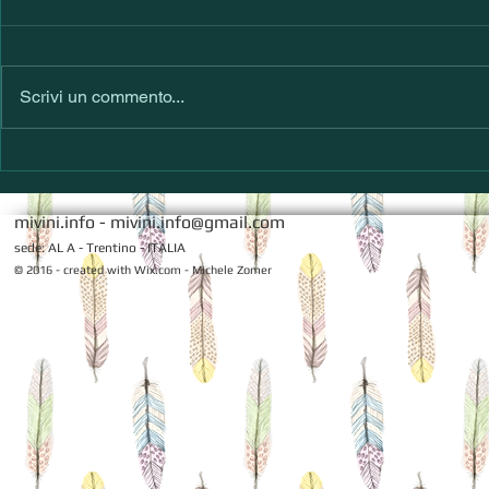
Scrivi un commento...
Thea Rosso 1997 - Gran sorso di
Marzemino, 
Romagna
e Maso Sale
mivini.info -
mivini.info@gmail.com
sede: AL A - Trentino - ITALIA
© 2016 - created with
Wix.com - Michele Zomer