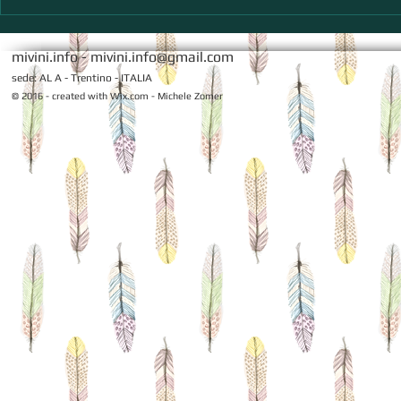
Thea Rosso 1997 - Gran sorso di
Marzemino, 
Romagna
e Maso Sale
mivini.info -
mivini.info@gmail.com
sede: AL A - Trentino - ITALIA
© 2016 - created with
Wix.com - Michele Zomer