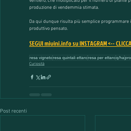
veritiero, che moltiplicato per il numero di piante pr
produzione di vendemmia stimata. 
Da qui dunque risulta più semplice programmare i
produttivo pensato. 
SEGUI mivini.info su INSTAGRAM <-- CLICC
resa vigneto
resa quintali ettaro
resa per ettaro
q/ha
pro
Curiosità
Post recenti